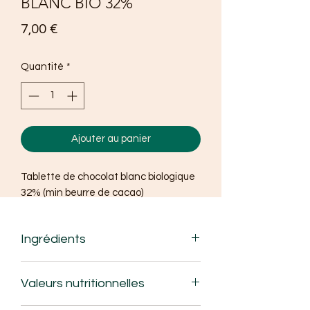
BLANC BIO 32%
Prix
7,00 €
Quantité
*
Ajouter au panier
Tablette de chocolat blanc biologique
32% (min beurre de cacao)
Ingrédients
Sucre de canne bio *, beurre de cacao
Valeurs nutritionnelles
bio *, lait en poudre bio °. Émulsifiant:
lécithine de soja. Extrait de vanille bio