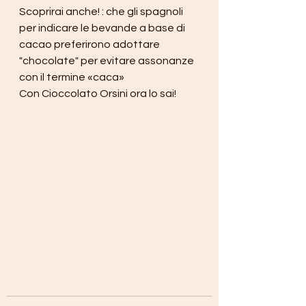
Scoprirai anche! : che gli spagnoli 
per indicare le bevande a base di 
cacao preferirono adottare 
"chocolate" per evitare assonanze 
con il termine «caca»
Con Cioccolato Orsini ora lo sai!