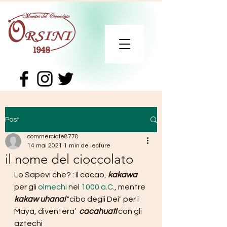
Post
commerciale8778
14 mai 2021
1 min de lecture
il nome del cioccolato
Lo Sapevi che? : Il cacao, 
kakawa 
per gli 
olmechi
 nel 
1000 a.C.
, mentre 
kakaw uhanal
 "cibo degli Dei" per i 
Maya, diventera’  
cacahuatl
 con gli 
aztechi